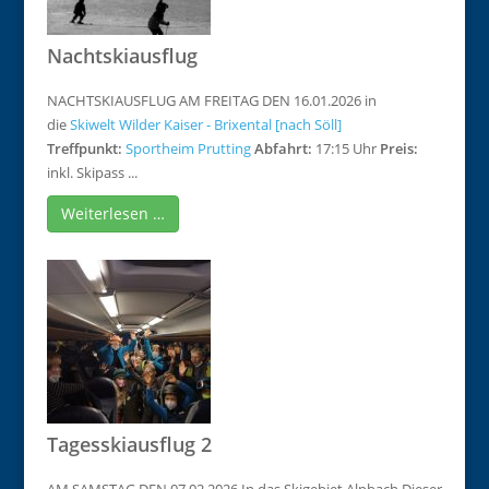
Nachtskiausflug
NACHTSKIAUSFLUG AM FREITAG DEN 16.01.2026 in
die
Skiwelt Wilder Kaiser - Brixental [nach Söll]
Treffpunkt:
Sportheim Prutting
Abfahrt:
17:15 Uhr
Preis:
inkl. Skipass ...
Weiterlesen …
Tagesskiausflug 2