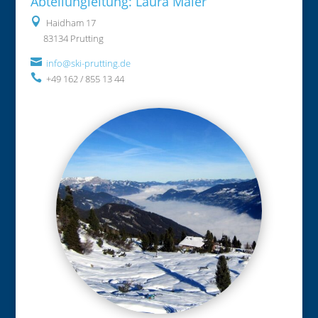
Abteilungleitung: Laura Maier

Haidham 17
83134 Prutting

info@ski-prutting.de

+49 162 / 855 13 44