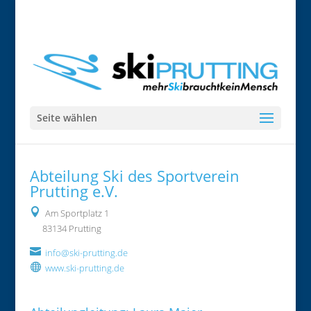
info@ski-prutting.de
Seite wählen
Abteilung Ski des Sportverein
Prutting e.V.

Am Sportplatz 1
83134 Prutting

info@ski-prutting.de

www.ski-prutting.de